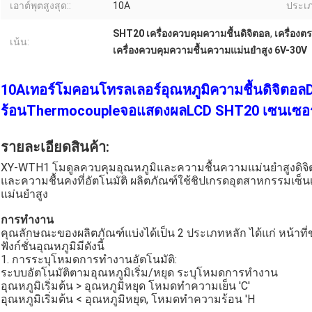
เอาต์พุตสูงสุด::
10A
ประเภ
SHT20 เครื่องควบคุมความชื้นดิจิตอล
,
เครื่องต
เน้น:
เครื่องควบคุมความชื้นความแม่นยําสูง 6V-30V
10Aเทอร์โมคอนโทรลเลอร์อุณหภูมิความชื้นดิจิตอ
ร้อนThermocoupleจอแสดงผลLCD SHT20 เซนเซอร
รายละเอียดสินค้า:
XY-WTH1 โมดูลควบคุมอุณหภูมิและความชื้นความแม่นยำสูงดิจิตอ
และความชื้นคงที่อัตโนมัติ ผลิตภัณฑ์ใช้ชิปเกรดอุตสาหกรรมเซ็น
แม่นยำสูง
การทำงาน
คุณลักษณะของผลิตภัณฑ์แบ่งได้เป็น 2 ประเภทหลัก ได้แก่ หน้าที
ฟังก์ชั่นอุณหภูมิมีดังนี้
1. การระบุโหมดการทำงานอัตโนมัติ:
ระบบอัตโนมัติตามอุณหภูมิเริ่ม/หยุด ระบุโหมดการทำงาน
อุณหภูมิเริ่มต้น > อุณหภูมิหยุด โหมดทำความเย็น 'C'
อุณหภูมิเริ่มต้น < อุณหภูมิหยุด, โหมดทำความร้อน 'H