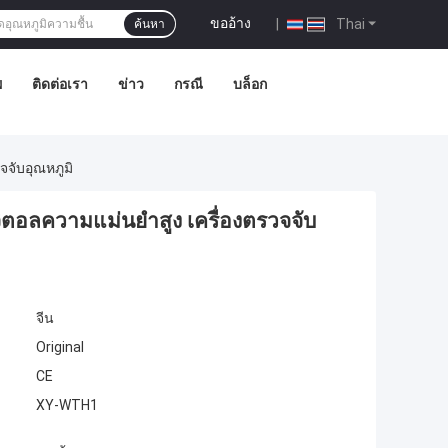
ขออ้าง
|
Thai
ค้นหา
พ
ติดต่อเรา
ข่าว
กรณี
บล็อก
จจับอุณหภูมิ
ตอลความแม่นยําสูง เครื่องตรวจจับ
จีน
Original
CE
XY-WTH1