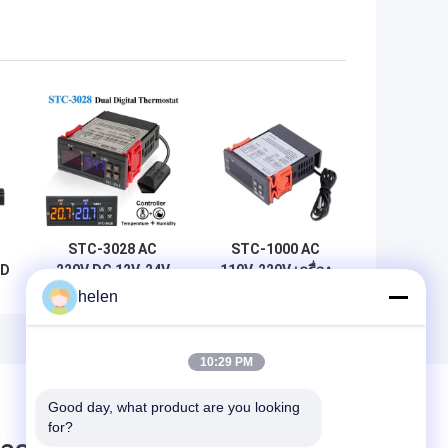
STC-3028 AC
STC-1000 AC
CD
220V DC 12V-24V
110V-220V เครื่อง
ดิจิทัลควบคุม
ควบคุมความชื้น
helen
ิ
ความชื้น อุปกรณ์
ดิจิตอล ระบบ
บ
ตรวจสอบพลังงานคู่
ติดตามอุณหภูมิเท
อร์โมสเตต
10:29 PM
Good day, what product are you looking 
for?