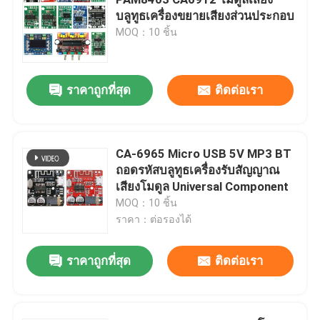
บลูทูธเครื่องขยายเสียงส่วนประกอบ
MOQ：10 ชิ้น
โมดูลพาวเวอร์ซัพพลาย
โมดูลเสียงบลูทูธ
ราคาถูกที่สุด
ติดต่อเรา
บอร์ดป้องกันแบตเตอรี่ BMS
CA-6965 Micro USB 5V MP3 BT
ถอดรหัสบลูทูธเครื่องรับสัญญาณ
โฮมแอมป์
เสียงโมดูล Universal Component
MOQ：10 ชิ้น
เครื่องเล่นในรถ
ราคา：ต่อรองได้
ราคาถูกที่สุด
ติดต่อเรา
อะไหล่ LED TV
แอมมิเตอร์แบบดิจิตอล โวลต์มิเตอร์