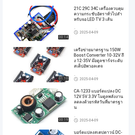
21C 29C 34C เครื่องควบคุม
ความกระชับอัตราทั่วไปสํา
หรับจอ LED TV 3 เส้น
โมดูลพาวเวอร์ซัพพลาย
2025-04-09
00:14
เครือข่ายมาตรฐาน 150W
Boost Converter 10-32V ถึ
ง 12-35V ม๊อดูลชาร์จระดับ
สเต็ปอัพวอลเตจ
โมดูลพาวเวอร์ซัพพลาย
01:10
2025-04-09
CA-1233 แบอร์ดแปลง DC
12V 5V 3.3V โมดูลพลังงาน
ลดลงด้วยรหัสวันที่มาตรฐา
น
โมดูลพาวเวอร์ซัพพลาย
00:19
2025-04-09
บอร์ดแปลงสเตปดาวน์ DC-