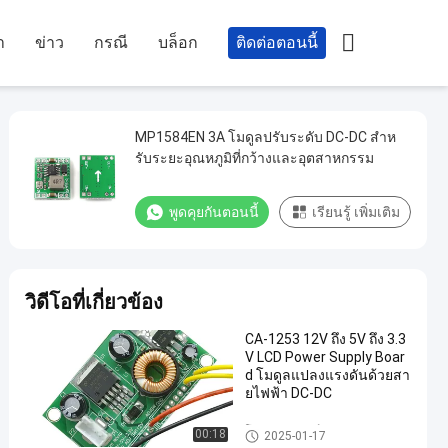

า
ข่าว
กรณี
บล็อก
ติดต่อตอนนี้
MP1584EN 3A โมดูลปรับระดับ DC-DC สําห
รับระยะอุณหภูมิที่กว้างและอุตสาหกรรม
พูดคุยกันตอนนี้
เรียนรู้ เพิ่มเติม
วิดีโอที่เกี่ยวข้อง
CA-1253 12V ถึง 5V ถึง 3.3
V LCD Power Supply Boar
d โมดูลแปลงแรงดันด้วยสา
ยไฟฟ้า DC-DC
โมดูลพาวเวอร์ซัพพลาย
00:18
2025-01-17