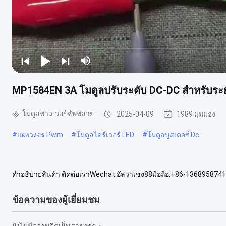
MP1584EN 3A โมดูลปรับระดับ DC-DC สําหรับระย
โมดูลพาวเวอร์ซัพพลาย
2025-04-09
1989 มุมมอง
#
แผงวงจร Pwm
#
โมดูลไดร์เวอร์ LED
#
โมดูลบูสเตอร์ Dc
คําอธิบายสินค้า ติดต่อเราWechat:อัลวาเชง88มือถือ:+86-1368958741
ปรับ24V-12v 9V ถึง 5V ปรับกําลังออก ชื่อรุ่นโมดูลลดระดับ DC-DCความ
ข้อความของผู้เยี่ยมชม