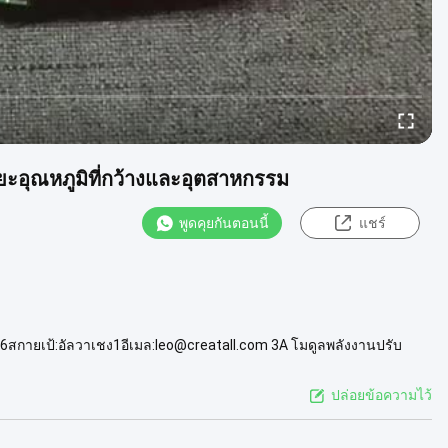
ะอุณหภูมิที่กว้างและอุตสาหกรรม
พูดคุยกันตอนนี้
แชร์
6สกายเป้:อัลวาเชง1อีเมล:leo@creatall.com 3A โมดูลพลังงานปรับ
ดันการเข้า4...
ดูเพิ่มเติม
ปล่อยข้อความไว้