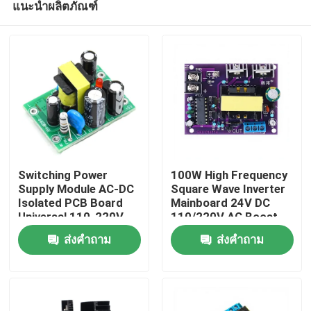
แนะนำผลิตภัณฑ์
Switching Power
100W High Frequency
Supply Module AC-DC
Square Wave Inverter
Isolated PCB Board
Mainboard 24V DC
Universal 110-220V
110/220V AC Boost
หน้าแรก
Input Dual Output 12V
Converter Module
ส่งคำถาม
ส่งคำถาม
0.5A + 5V Compact
Compact Power
Supply AC-DC
สินค้า
เกี่ยวกับเรา