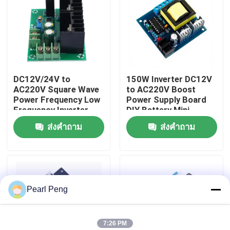
ทัวร์โรงงาน
การควบคุมคุณภาพ
DC12V/24V to
150W Inverter DC12V
AC220V Square Wave
to AC220V Boost
ติดต่อเรา
Power Frequency Low
Power Supply Board
Frequency Inverter
DIY Battery Mini
Drive Board 300W
Inverter Module
ส่งคำถาม
ส่งคำถาม
ข่าว
Boost Module
กรณี
Pearl Peng
บล็อก
โมดูลบอร์ดเครื่องขยายเสียง
7:26 PM