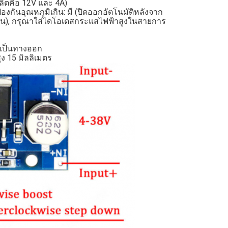
อผลิตคือ 12V และ 4A)
รป้องกันอุณหภูมิเกิน: มี (ปิดออกอัตโนมัติหลังจาก
ําเป็น), กรุณาใส่ไดโอเดสกระแสไฟฟ้าสูงในสายการ
 เป็นทางออก
ง 15 มิลลิเมตร