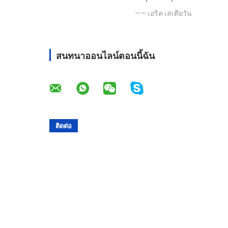
—— เอริค เสเตียวัน
สนทนาออนไลน์ตอนนี้ฉัน