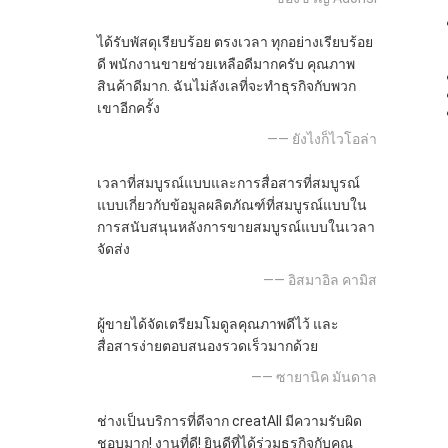
ได้รับพัสดุเรียบร้อย ตรงเวลา ทุกอย่างเรียบร้อย
ดี พนักงานขายช่วยเหลือดีมากครับ คุณภาพ
สินค้าดีมาก. ฉันไม่ลังเลที่จะทำธุรกิจกับพวก
เขาอีกครั้ง
—— ยังไงก็ไวโอล่า
เวลาที่สมบูรณ์แบบและการสื่อสารที่สมบูรณ์
แบบเกี่ยวกับข้อมูลผลิตภัณฑ์ที่สมบูรณ์แบบใน
การสนับสนุนหลังการขายสมบูรณ์แบบในเวลา
จัดส่ง
—— อิสมาอิล คามิส
ผู้ขายได้จัดเตรียมโมดูลคุณภาพดีไว้ และ
สื่อสารง่ายตอบสนองรวดเร็วมากด้วย
—— ซายานิค มันดาล
ช่างเป็นบริการที่ดีจาก creatAll มีความรับผิด
ชอบมาก! งานที่ดี! ยินดีที่ได้ร่วมธุรกิจกับคุณ