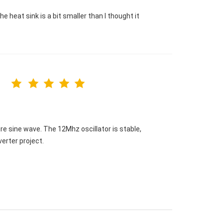
e heat sink is a bit smaller than I thought it
.
 sine wave. The 12Mhz oscillator is stable,
verter project.