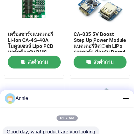
ทัวร์โรงงาน
เครื่องชาร์จแบตเตอรี่
CA-035 5V Boost
การควบคุมคุณภาพ
Li-Ion CA-4S-40A
Step Up Power Module
โมดูลเซลล์ Lipo PCB
แบตเตอรี่ลิตিয়াম LiPo
บอร์ดป้องกัน BMS
การชาร์จ ป้องกัน Board
ติดต่อเรา
LED Display USB สําห
ส่งคำถาม
ส่งคำถาม
รับชาร์จ DIY
ข่าว
กรณี
Annie
บล็อก
6:07 AM
โมดูลบอร์ดเครื่องขยายเสียง
Good day, what product are you looking 