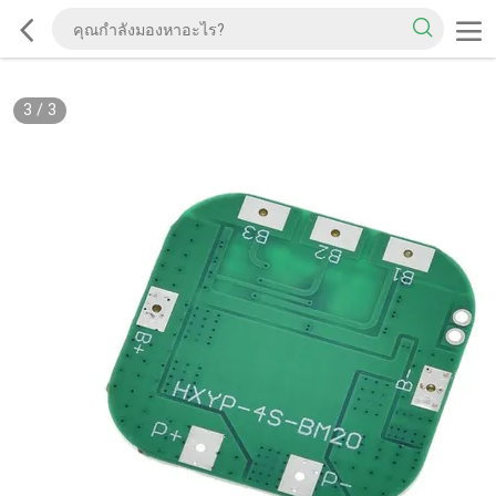
3
/
3