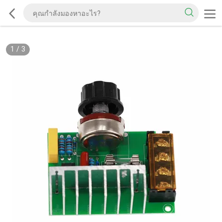
1
/
3