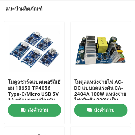
แนะนำผลิตภัณฑ์
โมดูลชาร์จแบตเตอรี่ลิเธี
โมดูลแหล่งจ่ายไฟ AC-
ยม 18650 TP4056
DC แบบลดแรงดัน CA-
Type-C/Micro USB 5V
2404A 100W แหล่งจ่าย
หน้าแรก
1A พร้อมระบบป้องกัน
ไฟสวิตชิ่ง 220V เป็น
และฟังก์ชันคู่
24V
ส่งคำถาม
ส่งคำถาม
สินค้า
เกี่ยวกับเรา