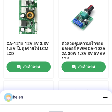
ทัวร์โรงงาน
การควบคุมคุณภาพ
CA-1215 12V 5V 3.3V
ตัวควบคุมความเร็วรอบ
ติดต่อเรา
1.5V โมดูลจ่ายไฟ LCM
มอเตอร์ PWM CA-102A
LCD
2A 30W 1.8V 3V 5V 6V
12V
ข่าว
ส่งคำถาม
ส่งคำถาม
กรณี
บล็อก
helen
โมดูลบอร์ดเครื่องขยายเสียง