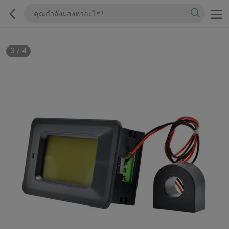
3
/
4