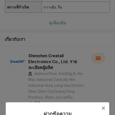
สถานที่กำเนิด
กวางตุ้ง, จีน
ดูเพิ่มเติม
เกี่ยวกับเรา
Shenzhen Creatall
Electronics Co., Ltd. ราย
ละเอียดผู้ผลิต
Address:Floor 2nd.Bldg B. Xin
Mao Industrial Zone,Xia Wei
Industrial Area, Long Hua District,
Shen Zhen City,Guang Dong
Province. China ,ประเทศจีน
5.0
ผู้ผลิตได้รับการยืนยัน
ฝากข้อความ