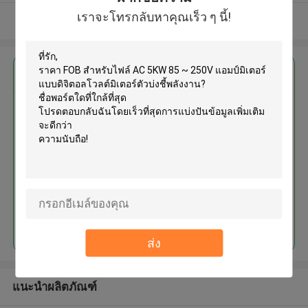
เราจะโทรกลับหาคุณเร็ว ๆ นี้!
ดูเพิ่มเติม
এর সেরা মূল্য পান
AC 5KW 85 ~ 250V แอมป์มิเตอร์
แบบดิจิตอลโวลต์มิเตอร์ตัวบ่งชี้
พลังงาน
চালিয়ে
ส่ง
แนะนำผลิตภัณฑ์