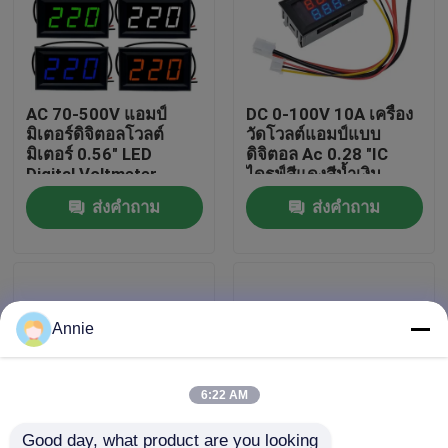
ทัวร์โรงงาน
AC 70-500V แอมป์
DC 0-100V 10A เครื่อง
การควบคุมคุณภาพ
มิเตอร์ดิจิตอลโวลต์
วัดโวลต์แอมป์แบบ
มิเตอร์ 0.56" LED
ดิจิตอล Ac 0.28 "IC
Digital Voltmeter
ไดรฟ์สีแดงสีน้ำเงิน
ติดต่อเรา
ส่งคำถาม
ส่งคำถาม
ข่าว
กรณี
Annie
บล็อก
6:22 AM
โมดูลบอร์ดเครื่องขยายเสียง
Good day, what product are you looking 