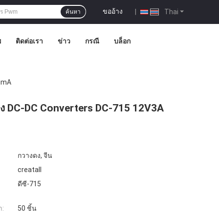
ขออ้าง
|
Thai
ค้นหา
พ
ติดต่อเรา
ข่าว
กรณี
บล็อก
00mA
ทาง DC-DC Converters DC-715 12V3A
กวางดง, จีน
creatall
ดีซี-715
ำ:
50 ชิ้น