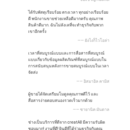
ได้รับพัสดุเรียบร้อย ตรงเวลา ทุกอย่างเรียบร้อย
ดี พนักงานขายช่วยเหลือดีมากครับ คุณภาพ
สินค้าดีมาก. ฉันไม่ลังเลที่จะทำธุรกิจกับพวก
เขาอีกครั้ง
—— ยังไงก็ไวโอล่า
เวลาที่สมบูรณ์แบบและการสื่อสารที่สมบูรณ์
แบบเกี่ยวกับข้อมูลผลิตภัณฑ์ที่สมบูรณ์แบบใน
การสนับสนุนหลังการขายสมบูรณ์แบบในเวลา
จัดส่ง
—— อิสมาอิล คามิส
ผู้ขายได้จัดเตรียมโมดูลคุณภาพดีไว้ และ
สื่อสารง่ายตอบสนองรวดเร็วมากด้วย
—— ซายานิค มันดาล
ช่างเป็นบริการที่ดีจาก creatAll มีความรับผิด
ชอบมาก! งานที่ดี! ยินดีที่ได้ร่วมธุรกิจกับคุณ