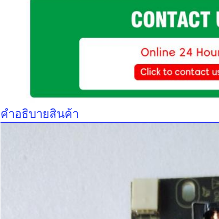
คําอธิบายสินค้า