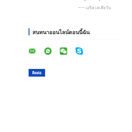
—— เอริค เสเตียวัน
สนทนาออนไลน์ตอนนี้ฉัน