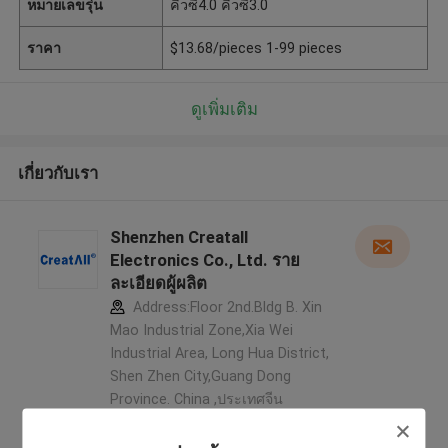
หมายเลขรุ่น
คิวซี4.0 คิวซี3.0
ราคา
$13.68/pieces 1-99 pieces
ดูเพิ่มเติม
เกี่ยวกับเรา
Shenzhen Creatall
Electronics Co., Ltd. ราย
ละเอียดผู้ผลิต
Address:Floor 2nd.Bldg B. Xin
Mao Industrial Zone,Xia Wei
Industrial Area, Long Hua District,
Shen Zhen City,Guang Dong
Province. China ,ประเทศจีน
5.0
ผู้ผลิตได้รับการยืนยัน