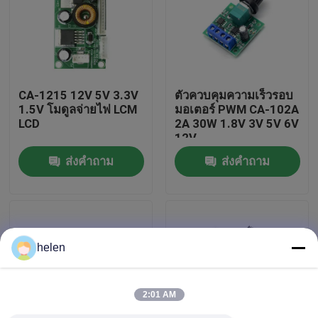
ทัวร์โรงงาน
การควบคุมคุณภาพ
CA-1215 12V 5V 3.3V
ตัวควบคุมความเร็วรอบ
1.5V โมดูลจ่ายไฟ LCM
มอเตอร์ PWM CA-102A
LCD
2A 30W 1.8V 3V 5V 6V
ติดต่อเรา
12V
ส่งคำถาม
ส่งคำถาม
ข่าว
กรณี
helen
บล็อก
2:01 AM
โมดูลบอร์ดเครื่องขยายเสียง