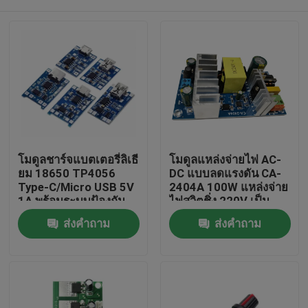
โมดูลชาร์จแบตเตอรี่ลิเธี
โมดูลแหล่งจ่ายไฟ AC-
ยม 18650 TP4056
DC แบบลดแรงดัน CA-
Type-C/Micro USB 5V
2404A 100W แหล่งจ่าย
1A พร้อมระบบป้องกัน
ไฟสวิตชิ่ง 220V เป็น
และฟังก์ชันคู่
24V
หน้าแรก
ส่งคำถาม
ส่งคำถาม
สินค้า
เกี่ยวกับเรา