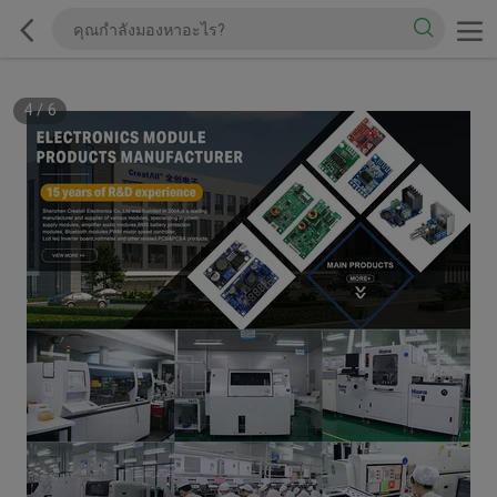
5
/
6