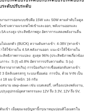
บปรับระดับปรับระดับปรับระดับปรับระดับปรับ
บระดับปรับระดับ
ลังงานการออกแบบชิปคือ 15W และ 50W ตามลําดับโมดูล
้ายกันในช่วงความแรงกดไฟเข้าและออก, พลังงานออกและ
.5A แรงสูง ประสิทธิภาพสูง อัตราการแสดงพลังงานลื่น
ไม่แยกตัว (BUCK) ความดันทางเข้า: 4-38V (ทางเข้า 
ําให้ใช้ภายใน 4.5A พลังงานออก: แนะนําให้ใช้ภายใน 
ะสิทธิภาพการแปลง: สูงสุด 96% (ประสิทธิภาพเกี่ยวข้อง
ภาระ: S (I) ≤0.8% อัตราการปรับความดัน: S (u) 
หลังจากอากาศเกิน) การป้องกันการเชื่อมต่อกลับทางเข้า: 
3 มิลลิเมตรสกรู ระบบเชื่อมต่อ: การปั่น, ด้วย V-IN เป็น
18 มม น้ําหนัก: 16 กรัม
สนาม step-down เช่น แบตเตอรี่, เครื่องแปลงพลังงาน, 
ปรุงอุปกรณ์อุตสาหกรรมลง 12V ถึง 3.3V, 12V ถึง 5V, 
ันเข้า เมื่อคุณเจอปัญหานี้กรุณาหมุนปอนติโอเมตรใน