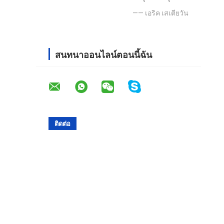
—— เอริค เสเตียวัน
สนทนาออนไลน์ตอนนี้ฉัน