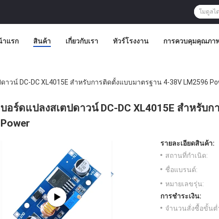
น้าแรก
สินค้า
เกี่ยวกับเรา
ทัวร์โรงงาน
การควบคุมคุณภา
ดาวน์ DC-DC XL4015E สําหรับการติดตั้งแบบมาตรฐาน 4-38V LM2596 P
บอร์ดแปลงสเตปดาวน์ DC-DC XL4015E สําหรับก
Power
รายละเอียดสินค้า:
สถานที่กำเนิด:
ชื่อแบรนด์:
หมายเลขรุ่น:
การชำระเงิน:
จำนวนสั่งซื้อขั้นต่