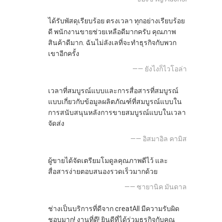
ได้รับพัสดุเรียบร้อย ตรงเวลา ทุกอย่างเรียบร้อย
ดี พนักงานขายช่วยเหลือดีมากครับ คุณภาพ
สินค้าดีมาก. ฉันไม่ลังเลที่จะทำธุรกิจกับพวก
เขาอีกครั้ง
—— ยังไงก็ไวโอล่า
เวลาที่สมบูรณ์แบบและการสื่อสารที่สมบูรณ์
แบบเกี่ยวกับข้อมูลผลิตภัณฑ์ที่สมบูรณ์แบบใน
การสนับสนุนหลังการขายสมบูรณ์แบบในเวลา
จัดส่ง
—— อิสมาอิล คามิส
ผู้ขายได้จัดเตรียมโมดูลคุณภาพดีไว้ และ
สื่อสารง่ายตอบสนองรวดเร็วมากด้วย
—— ซายานิค มันดาล
ช่างเป็นบริการที่ดีจาก creatAll มีความรับผิด
ชอบมาก! งานที่ดี! ยินดีที่ได้ร่วมธุรกิจกับคุณ