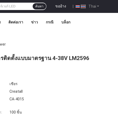
ขออ้าง
|
Thai
ค้นหา
พ
ติดต่อเรา
ข่าว
กรณี
บล็อก
ower
ารติดตั้งแบบมาตรฐาน 4-38V LM2596
เชียร
Creatall
CA-4015
ำ:
100 ชิ้น