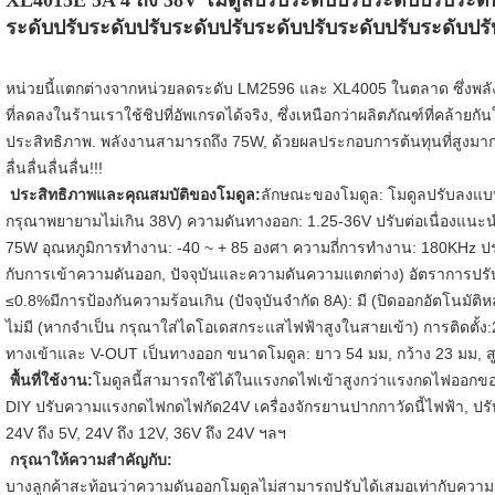
XL4015E 5A 4 ถึง 38V โมดูลปรับระดับปรับระดับปรับระดั
ระดับปรับระดับปรับระดับปรับระดับปรับระดับปรับระดับปรั
หน่วยนี้แตกต่างจากหน่วยลดระดับ LM2596 และ XL4005 ในตลาด ซึ่งพ
ที่ลดลงในร้านเราใช้ชิปที่อัพเกรดได้จริง, ซึ่งเหนือกว่าผลิตภัณฑ์ที่คล
ประสิทธิภาพ. พลังงานสามารถถึง 75W, ด้วยผลประกอบการต้นทุนที่สูงมาก
ลื่นลื่นลื่นลื่น!!!
ประสิทธิภาพและคุณสมบัติของโมดูล:
ลักษณะของโมดูล: โมดูลปรับลงแบบ
กรุณาพยายามไม่เกิน 38V) ความดันทางออก: 1.25-36V ปรับต่อเนื่องแนะน
75W อุณหภูมิการทํางาน: -40 ~ + 85 องศา ความถี่การทํางาน: 180KHz ปร
กับการเข้าความดันออก, ปัจจุบันและความดันความแตกต่าง) อัตราการปรับ
≤0.8%มีการป้องกันความร้อนเกิน (ปัจจุบันจํากัด 8A): มี (ปิดออกอัตโนมัติ
ไม่มี (หากจําเป็น กรุณาใส่ไดโอเดสกระแสไฟฟ้าสูงในสายเข้า) การติดตั้ง:2 
ทางเข้าและ V-OUT เป็นทางออก ขนาดโมดูล: ยาว 54 มม, กว้าง 23 มม, สูง 
พื้นที่ใช้งาน:
โมดูลนี้สามารถใช้ได้ในแรงกดไฟเข้าสูงกว่าแรงกดไฟออกของ
DIY ปรับความแรงกดไฟกดไฟกัด24V เครื่องจักรยานปากกาวัดนี้ไฟฟ้า, ปรับ
24V ถึง 5V, 24V ถึง 12V, 36V ถึง 24V ฯลฯ
กรุณาให้ความสําคัญกับ:
บางลูกค้าสะท้อนว่าความดันออกโมดูลไม่สามารถปรับได้เสมอเท่ากับความด