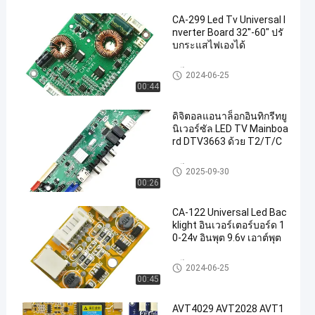
CA-299 Led Tv Universal I
nverter Board 32''-60" ปรั
บกระแสไฟเองได้
อะไหล่ LED TV
2024-06-25
00:44
ดิจิตอลแอนาล็อกอินทิกรีทยู
นิเวอร์ซัล LED TV Mainboa
rd DTV3663 ด้วย T2/T/C
อะไหล่ LED TV
2025-09-30
00:26
CA-122 Universal Led Bac
klight อินเวอร์เตอร์บอร์ด 1
0-24v อินพุต 9.6v เอาต์พุต
อะไหล่ LED TV
2024-06-25
00:45
AVT4029 AVT2028 AVT1