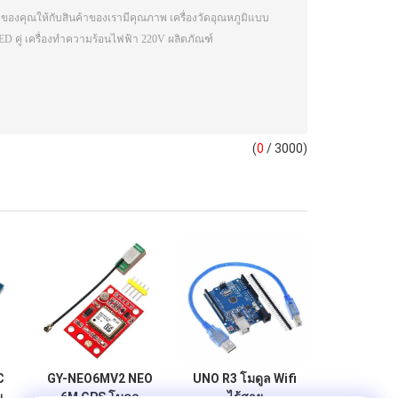
(
0
/ 3000)
C
GY-NEO6MV2 NEO
UNO R3 โมดูล Wifi
ย
6M GPS โมดูล
ไร้สาย