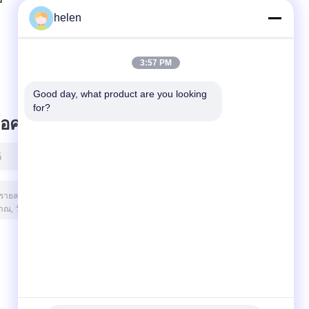
สำหรับ Arduino
ATmega328P
helen
d
3V-5V RS232 TTL
CH340 CH340G
Board
พร้อมหัวเข็มตรง
3:57 PM
Good day, what product are you looking 
for?
ข้อความไว้