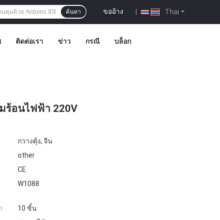
ขออ้าง
|
Thai
ค้นหา
พ
ติดต่อเรา
ข่าว
กรณี
บล็อก
วามร้อนไฟฟ้า 220V
กวางตุ้ง, จีน
other
CE
W1088
ำ:
10 ชิ้น