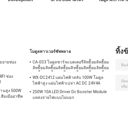
Board GPRS SMS
ซิมการ์ด Core
Usb ไปยังโมดูล
ข้อมูลไร้สาย Super
Quad Band TTL
Gsm Quad Ban
TC35I
Serial Port
GSM GPRS
ทิ้ง
โมดูลพาวเวอร์ซัพพลาย
งขยายช่อง
CA-033 โมดูลชาร์จแบตเตอรี่ลิทธิียมลิทธิียม
ลิทธิียมลิทธิียมลิทธิียมลิทธิียมลิทธิียมลิทธิียม
ลิทธิียมลิทธิียมลิทธิียมลิทธิียมลิทธิียมลิทธิียม
IFI ช่อง
WX-DC2412 แผ่นไฟฟ้าสลับ 100W โมดูล
W
ไฟฟ้าสูง แผ่นไฟฟ้าเปล่า AC DC 24V4A
งานสูง 500W
250W 10A LED Driver Dc Booster Module
สียงมืออาชีพ
แหล่งจ่ายไฟแบบไม่แยก