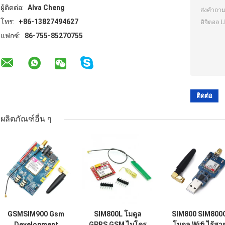
ผู้ติดต่อ:
Alva Cheng
โทร:
+86-13827494627
แฟกซ์:
86-755-85270755
ผลิตภัณฑ์อื่น ๆ
GSMSIM900 Gsm
SIM800L โมดูล
SIM800 SIM800
Development
GPRS GSM ไมโคร
โมดูล Wifi ไร้สา