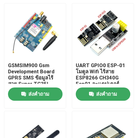
GSMSIM900 Gsm
UART GPIO0 ESP-01
Development Board
โมดูล Wifi ไร้สาย
GPRS SMS ข้อมูลไร้
ESP8266 CH340G
สาย Super TC35I
Esp01 อะแดปเตอร์
โปรแกรมเมอร์
ส่งคำถาม
ส่งคำถาม
หน้าแรก
สินค้า
เกี่ยวกับเรา