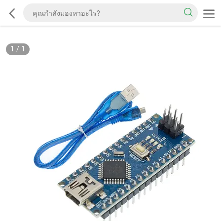
1
/
1