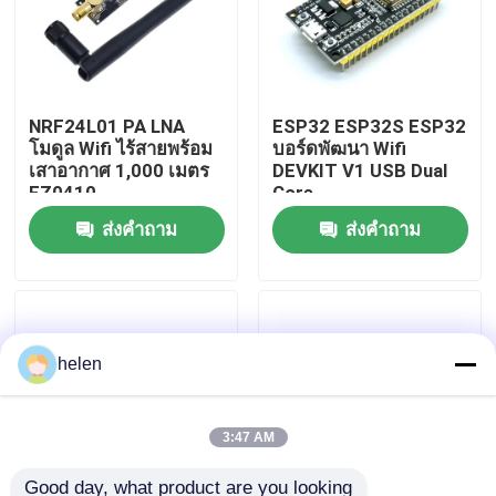
ทัวร์โรงงาน
NRF24L01 PA LNA
ESP32 ESP32S ESP32
การควบคุมคุณภาพ
โมดูล Wifi ไร้สายพร้อม
บอร์ดพัฒนา Wifi
เสาอากาศ 1,000 เมตร
DEVKIT V1 USB Dual
FZ0410
Core
ติดต่อเรา
ส่งคำถาม
ส่งคำถาม
ข่าว
กรณี
helen
บล็อก
3:47 AM
โมดูลบอร์ดเครื่องขยายเสียง
Good day, what product are you looking 