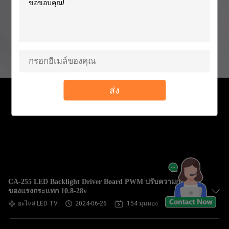
ส่ง
CA-255 LED Backlight Driver Board PWM ปรับความกว้าง
ของแรงกระแทก 10.8-28v
อะไหล่ LED TV
2024-06-26
154 มุมมอง