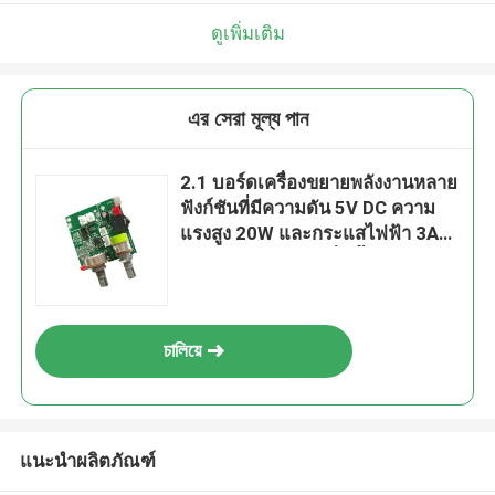
เราจะโทรกลับหาคุณเร็ว ๆ นี้!
ดูเพิ่มเติม
এর সেরা মূল্য পান
2.1 บอร์ดเครื่องขยายพลังงานหลาย
ฟังก์ชันที่มีความดัน 5V DC ความ
แรงสูง 20W และกระแสไฟฟ้า 3A
สําหรับผลงานเสียงที่ดีขึ้น
চালিয়ে
ส่ง
แนะนำผลิตภัณฑ์