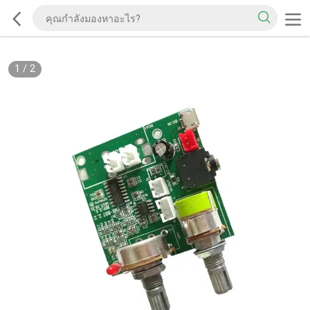
1
/
2