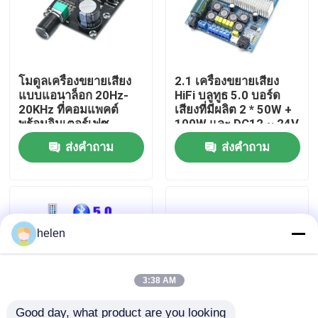
ทัวร์โรงงาน
โมดูลเครื่องขยายเสียง
2.1 เครื่องขยายเสียง
การควบคุมคุณภาพ
แบบแอนาล็อก 20Hz-
HiFi บลูทูธ 5.0 บอร์ด
20KHz ที่คอมแพคต์
เสียงที่มีผลิต 2 * 50W +
พร้อมอินเตอร์เฟซ
100W และ DC12 ~ 24V
ติดต่อเรา
3.5mm และสีเงิน
พลังงาน
ส่งคำถาม
ส่งคำถาม
ข่าว
กรณี
helen
บล็อก
3:38 AM
โมดูลบอร์ดเครื่องขยายเสียง
Good day, what product are you looking 