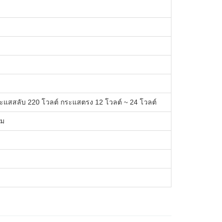
ระแสสลับ 220 โวลต์ กระแสตรง 12 โวลต์ ~ 24 โวลต์
มม