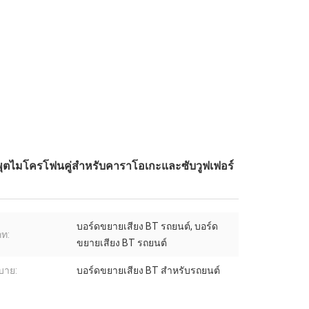
พุตไมโครโฟนคู่สำหรับคาราโอเกะและซับวูฟเฟอร์
บอร์ดขยายเสียง BT รถยนต์, บอร์ด
ท:
ขยายเสียง BT รถยนต์
ิบาย:
บอร์ดขยายเสียง BT สำหรับรถยนต์