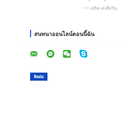
—— เอริค เสเตียวัน
สนทนาออนไลน์ตอนนี้ฉัน