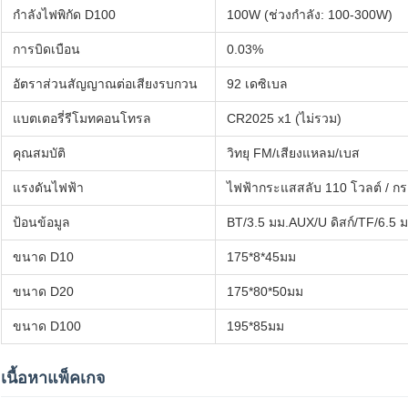
กำลังไฟพิกัด D100
100W (ช่วงกำลัง: 100-300W)
การบิดเบือน
0.03%
อัตราส่วนสัญญาณต่อเสียงรบกวน
92 เดซิเบล
แบตเตอรี่รีโมทคอนโทรล
CR2025 x1 (ไม่รวม)
คุณสมบัติ
วิทยุ FM/เสียงแหลม/เบส
แรงดันไฟฟ้า
ไฟฟ้ากระแสสลับ 110 โวลต์ / ก
ป้อนข้อมูล
BT/3.5 มม.AUX/U ดิสก์/TF/6.5 
ขนาด D10
175*8*45มม
ขนาด D20
175*80*50มม
ขนาด D100
195*85มม
เนื้อหาแพ็คเกจ