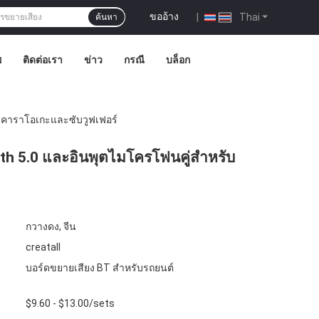
ขออ้าง
|
Thai
ค้นหา
พ
ติดต่อเรา
ข่าว
กรณี
บล็อก
บคาราโอเกะและซับวูฟเฟอร์
th 5.0 และอินพุตไมโครโฟนคู่สำหรับ
กวางดง, จีน
creatall
บอร์ดขยายเสียง BT สำหรับรถยนต์
$9.60 - $13.00/sets