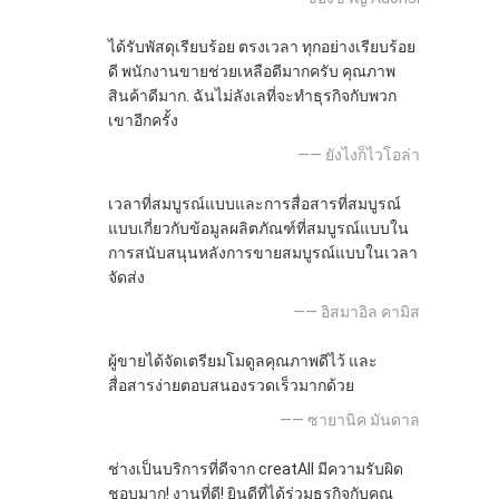
ได้รับพัสดุเรียบร้อย ตรงเวลา ทุกอย่างเรียบร้อย
ดี พนักงานขายช่วยเหลือดีมากครับ คุณภาพ
สินค้าดีมาก. ฉันไม่ลังเลที่จะทำธุรกิจกับพวก
เขาอีกครั้ง
—— ยังไงก็ไวโอล่า
เวลาที่สมบูรณ์แบบและการสื่อสารที่สมบูรณ์
แบบเกี่ยวกับข้อมูลผลิตภัณฑ์ที่สมบูรณ์แบบใน
การสนับสนุนหลังการขายสมบูรณ์แบบในเวลา
จัดส่ง
—— อิสมาอิล คามิส
ผู้ขายได้จัดเตรียมโมดูลคุณภาพดีไว้ และ
สื่อสารง่ายตอบสนองรวดเร็วมากด้วย
—— ซายานิค มันดาล
ช่างเป็นบริการที่ดีจาก creatAll มีความรับผิด
ชอบมาก! งานที่ดี! ยินดีที่ได้ร่วมธุรกิจกับคุณ