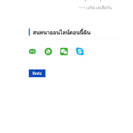
—— เอริค เสเตียวัน
สนทนาออนไลน์ตอนนี้ฉัน