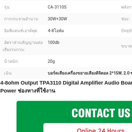
รุ่น:
CA-3110S
พลังก
การกระจายอำนาจ:
30W+30W
ช่อง:
อิมพีแดนซ์เอาต์พุต:
4-8โอห์ม
ปัจจุบั
อัตราส่วนสัญญาณต่อ
100db
ขนาด
เสียงรบกวน:
น้ําหนัก:
20g
เน้น:
บอร์ดเสียงเครื่องขยายเสียงดิจิตอล 2*15W
,
2.0 
4-8ohm Output TPA3110 Digital Amplifier Audio Boar
Power ช่องทางที่ใช้งาน