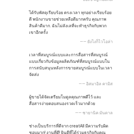
ได้รับพัสดุเรียบร้อย ตรงเวลา ทุกอย่างเรียบร้อย
ดี พนักงานขายช่วยเหลือดีมากครับ คุณภาพ
สินค้าดีมาก. ฉันไม่ลังเลที่จะทำธุรกิจกับพวก
เขาอีกครั้ง
—— ยังไงก็ไวโอล่า
เวลาที่สมบูรณ์แบบและการสื่อสารที่สมบูรณ์
แบบเกี่ยวกับข้อมูลผลิตภัณฑ์ที่สมบูรณ์แบบใน
การสนับสนุนหลังการขายสมบูรณ์แบบในเวลา
จัดส่ง
—— อิสมาอิล คามิส
ผู้ขายได้จัดเตรียมโมดูลคุณภาพดีไว้ และ
สื่อสารง่ายตอบสนองรวดเร็วมากด้วย
—— ซายานิค มันดาล
ช่างเป็นบริการที่ดีจาก creatAll มีความรับผิด
ชอบมาก! งานที่ดี! ยินดีที่ได้ร่วมธุรกิจกับคุณ