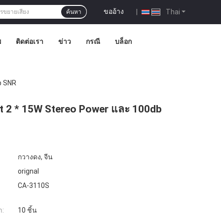
ขออ้าง
|
Thai
ค้นหา
พ
ติดต่อเรา
ข่าว
กรณี
บล็อก
b SNR
ut 2 * 15W Stereo Power และ 100db
กวางดง, จีน
orignal
CA-3110S
ำ:
10 ชิ้น