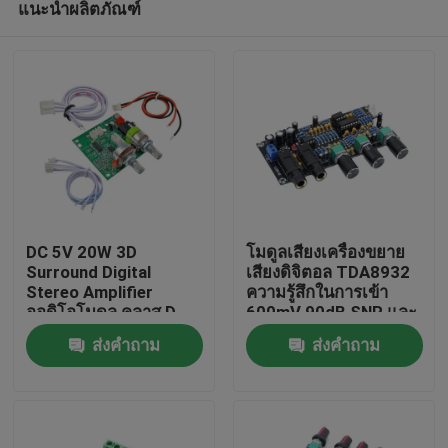
แนะนำผลิตภัณฑ์
DC 5V 20W 3D
โมดูลเสียงเครื่องขยาย
Surround Digital
เสียงดิจิตอล TDA8932
Stereo Amplifier
ความรู้สึกในการเข้า
ออดิโอโมดูล คลาส D
600mV 90dB SNR และ
หน้าแรก
บอร์ดเครื่องขยายเสียง
พลังงานการออก 3W
ส่งคำถาม
ส่งคำถาม
สินค้า
เกี่ยวกับเรา