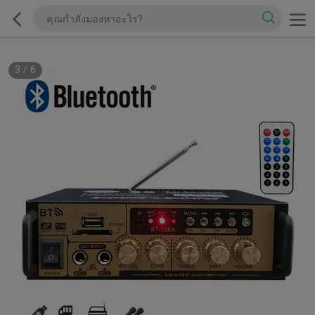
3
/
6