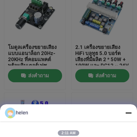
ทัวร์โรงงาน
การควบคุมคุณภาพ
โมดูลเครื่องขยายเสียง
2.1 เครื่องขยายเสียง
แบบแอนาล็อก 20Hz-
HiFi บลูทูธ 5.0 บอร์ด
ติดต่อเรา
20KHz ที่คอมแพคต์
เสียงที่มีผลิต 2 * 50W +
พร้อมอินเตอร์เฟซ
100W และ DC12 ~ 24V
3.5mm และสีเงิน
พลังงาน
ส่งคำถาม
ส่งคำถาม
ข่าว
กรณี
helen
บล็อก
โมดูลบอร์ดเครื่องขยายเสียง
2:11 AM