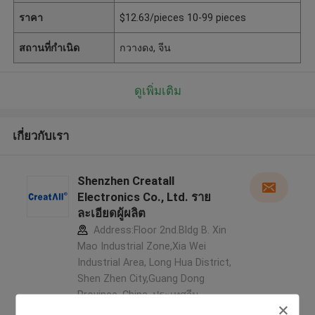
ราคา
$12.63/pieces 10-99 pieces
สถานที่กำเนิด
กวางดง, จีน
ดูเพิ่มเติม
เกี่ยวกับเรา
Shenzhen Creatall
Electronics Co., Ltd. ราย
ละเอียดผู้ผลิต
Address:Floor 2nd.Bldg B. Xin
Mao Industrial Zone,Xia Wei
Industrial Area, Long Hua District,
Shen Zhen City,Guang Dong
Province. China ,ประเทศจีน
5.0